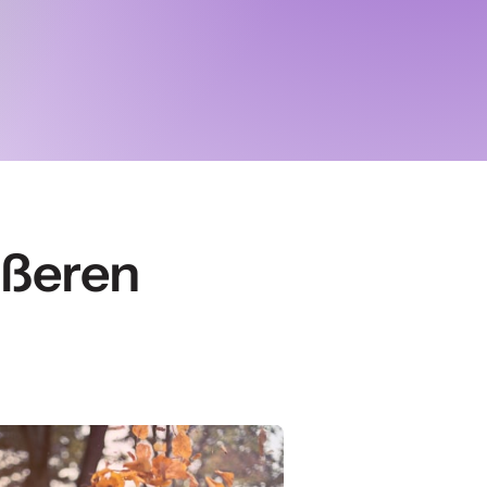
ßeren 