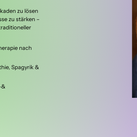
ckaden 
zu 
lösen 
sse 
zu 
stärken 
– 
traditioneller 
herapie 
nach 
ie, 
Spagyrik 
& 
‒
& 