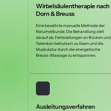
Wirbelsäulentherapie 
nach 
Dorn 
& 
Breuss
Eine 
bewährte 
manuelle 
Methode 
der 
Naturheilkunde. 
Die 
Behandlung 
zielt 
darauf 
ab, 
Fehlstellungen 
an 
Rücken 
u
Gelenken 
behutsam 
zu 
lösen 
und 
die 
Muskulatur 
durch 
die 
energetische 
Breuss‒
Massage 
zu 
entspannen.
Ausleitungsverfahren