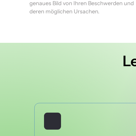
genaues Bild von Ihren Beschwerden und 
deren möglichen Ursachen.
L