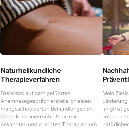
Naturheilkundliche 
Nachhalt
Therapieverfahren
Prävent
Basierend auf dem geführten 
Mein Ziel is
Anamnesegespräch erstelle ich einen 
Linderung
maßgeschneiderten Behandlungsplan. 
langfristige
 
Dabei kombiniere ich oft die mir 
körperlich
bekannten und erlernten Therapien, um 
natürlichen