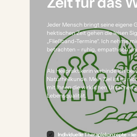
Zeit für das 
Jeder Mensch bringt seine eigene Ge
hektischen Zeit gehen die leisen Sig
„Fließband-Termine“. Ich nehme mir
betrachten – ruhig, empathisch u
Als Heilpraktikerin verbinde ich bew
Naturheilkunde. Mein Ziel ist es n
mit Ihnen die wirklichen Ursachen zu
Lebensqualität.
Individuelle Therapiekonzepte – k