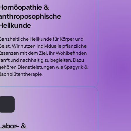
Homöopathie & 
anthroposophische 
Heilkunde
Ganzheitliche Heilkunde für Körper und 
Geist. Wir nutzen individuelle pflanzliche 
Essenzen mit dem Ziel, Ihr Wohlbefinden 
sanft und nachhaltig zu begleiten. Dazu 
gehören Dienstleistungen wie Spagyrik & 
Bachblütentherapie.
Labor- & 