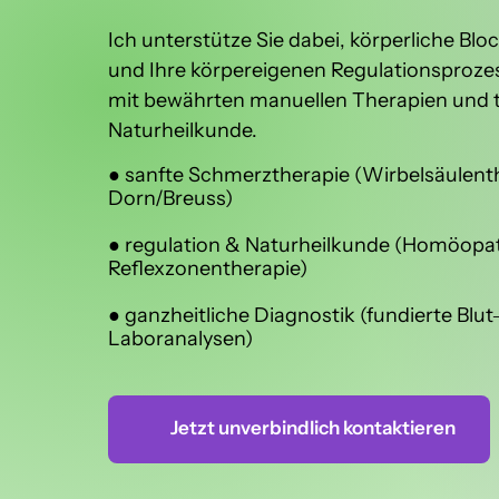
Ich 
unterstütze 
Sie 
dabei, 
körperliche 
Blo
und 
Ihre 
körpereigenen 
Regulationsproze
mit 
bewährten 
manuellen 
Therapien 
und 
Naturheilkunde.
● 
sanfte 
Schmerztherapie 
(Wirbelsäulent
Dorn/Breuss)

● 
regulation 
& 
Naturheilkunde 
(Homöopath
Reflexzonentherapie)

● 
ganzheitliche 
Diagnostik 
(fundierte 
Blut
Laboranalysen)
Jetzt unverbindlich kontaktieren