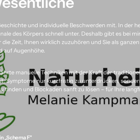
Wesentliche
schichte und individuelle Beschwerden mit. In der heu
nale des Körpers schnell unter. Deshalb gibt es bei mir
 die Zeit, Ihnen wirklich zuzuhören und Sie als ganze
nd auf Augenhöhe.
ährte manuelle Techniken mit der Kraft der traditionel
icht, Symptome nur kurzfristig zu unterdrücken, sonde
 finden und Blockaden sanft zu lösen – für Ihre langfr
ein „Schema F"