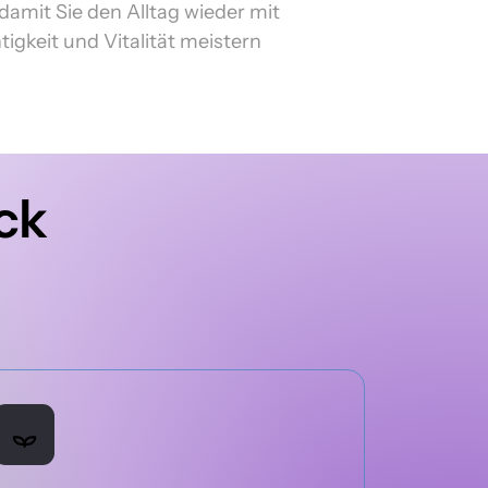
 damit Sie den Alltag wieder mit 
igkeit und Vitalität meistern 
ck