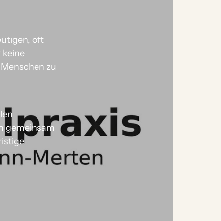
tigen, oft 
 keine 
n Menschen zu 
len 
rn gemeinsam 
istige 