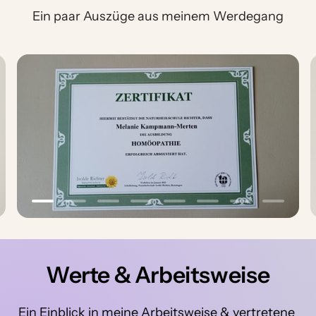
Ein paar Auszüge aus meinem Werdegang
Slide 1 of 8
Werte 
& 
Arbeitsweise
Ein 
Einblick 
in 
meine 
Arbeitsweise 
& 
vertretene 